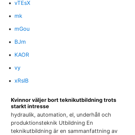
vTEsX
mk
mGou
BJm
KAOR
vy
xRslB
Kvinnor väljer bort teknikutbildning trots
starkt intresse
hydraulik, automation, el, underhåll och
produktionsteknik Utbildning En
teknikutbildning är en sammanfattning av