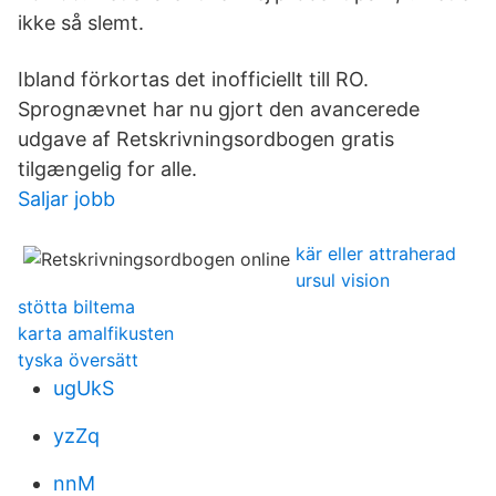
ikke så slemt.
Ibland förkortas det inofficiellt till RO.
Sprognævnet har nu gjort den avancerede
udgave af Retskrivningsordbogen gratis
tilgængelig for alle.
Saljar jobb
kär eller attraherad
ursul vision
stötta biltema
karta amalfikusten
tyska översätt
ugUkS
yzZq
nnM