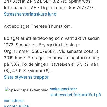
24x33cl #1214921. SEK 3.21/st. Spendrups
International AB - Org.nummer: 5567677777.
Stresshanteringskurs lund
Aktiebolaget Therese Thunström.
Bolaget är ett aktiebolag som varit aktivt sedan
1972. Spendrups Bryggeriaktiebolag -
Org.nummer: 5560796871. Vid senaste bokslut
2019 hade företaget en omsättningsförändring
på 7,3%. Fördelningen i styrelsen är 57,1 % män
(8), 42,9 % kvinnor (6) .
Sista styverns trappor
makeupartister
skatteverket folkbokförd på
min adress
a contour line