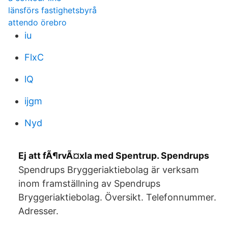
länsförs fastighetsbyrå
attendo örebro
iu
FlxC
lQ
ijgm
Nyd
Ej att fÃ¶rvÃ¤xla med Spentrup. Spendrups
Spendrups Bryggeriaktiebolag är verksam
inom framställning av Spendrups
Bryggeriaktiebolag. Översikt. Telefonnummer.
Adresser.