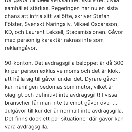
för gåvor till ideell verksamhet skulle det civila
samhället stärkas. Regeringen har nu en sista
chans att infria sitt vallöfte, skriver Stefan
Fölster, Svenskt Näringsliv, Mikael Oscarsson,
KD, och Laurent Leksell, Stadsmissionen. Gåvor
med personlig karaktär räknas inte som
reklamgåvor.
90-konton. Det avdragsgilla beloppet är då 300
kr per person exklusive moms och det är klokt
att hålla sig till gåvor under det. Dyrare gåvor
kan nämligen bedömas som mutor, vilket är
olagligt och definitivt inte avdragsgillt! I vissa
branscher får man inte ta emot gåvor över …
Julgåvor till kunder är normalt inte avdragsgilla.
Det finns dock ett par situationer där gåvor kan
vara avdragsgilla.